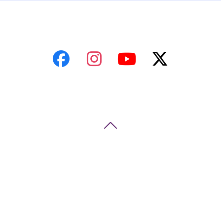
＜主催＞
一般社団法人
一般社団法人 
特定非営利活動
オーストラリ